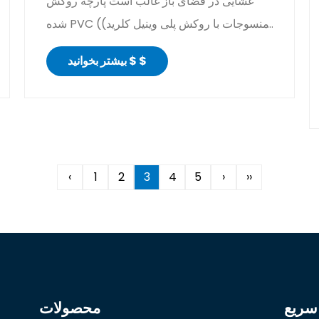
غشایی در فضای باز غالب است پارچه روکش
شده PVC (منسوجات با روکش پلی وینیل کلرید)
به طور گسترده برای چادره...
بیشتر بخوانید $ $
‹
1
2
3
4
5
›
››
 سریع
محصولات