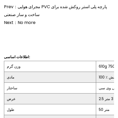
Prev：مجرای هوایی PVC پارچه پلی استر روکش شده برای
ساخت و ساز صنعتی
Next：No more
اطلاعات اساسی:
610g 750g
وزن گرم
مادی
ا پی وی سی
ساختار
متر 3 متر
عرض
50 متر
طول