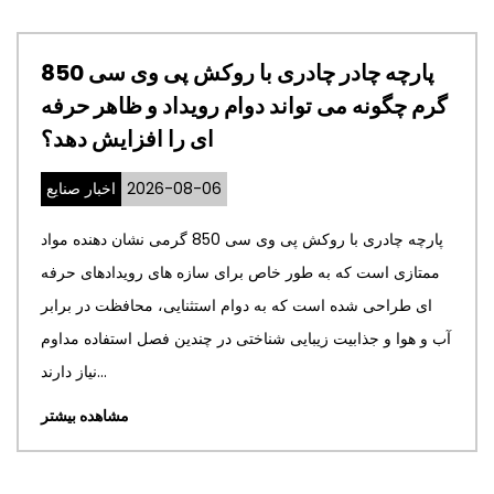
 غشای معماری PTFE را به انتخاب
ختمانی مدرن تبدیل
گرم چگونه می تواند دوام 
می کند؟
2026-07-23
اخبار صنایع
6
غشای معماری PTFE طراحی ساختمان های معاصر را متحول
 قادر می سازد تا سازه های
ممتازی است که به طور خاص برای 
ایجاد کنند که برتری زیبایی
ای طراحی شده است که به دوام ا
 استثنایی و پایداری محیطی
آب و هوا و جذابیت زیبایی شناختی د
ترکیب می کند....
مشاهده بیشتر