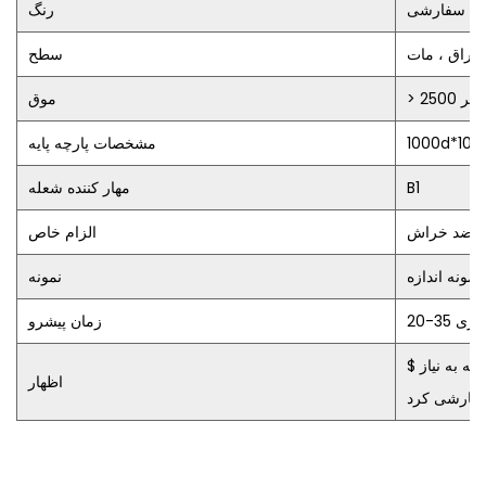
سفارشی
رنگ
براق ، مات
سطح
> 2500 متر
موق
1000d*100
مشخصات پارچه پایه
B1
مهار کننده شعله
 ، ضد خراش
الزام خاص
نمونه
وز کاری
زمان پیشرو
ه به نیاز $
اظهار
فارشی کرد