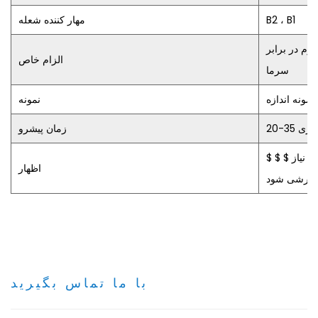
B2 ، B1
مهار کننده شعله
، ضد خراش ، -40 ℃ مقاوم در برابر
الزام خاص
سرما
نمونه
وز کاری
زمان پیشرو
 نیاز $ $ $
اظهار
ارشی شود
با ما تماس بگیرید