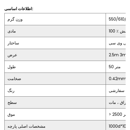
اطلاعات اساسی:
550/610/
وزن گرم
مادی
ا پی وی سی
ساختار
2.5m 3m 
عرض
50 متر
طول
0.42mm 
ضخامت
سفارشی
رنگ
براق ، مات
سطح
> 2500 متر
موق
1000d*100
مشخصات اصلی پارچه