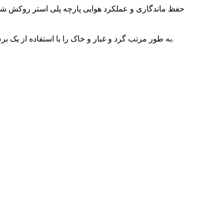
حفظ ماندگاری و عملکرد هوایی
پارچه پلی استر روکش ش
به طور مرتب گرد و غبار و خاک را با استفاده از یک برس نرم یا جاروبرقی با اتصال نرم برس نرم از بین ببرید تا از ایجاد ذرات ساینده که می تواند به پارچه آسیب برساند ، جلوگیری شود.