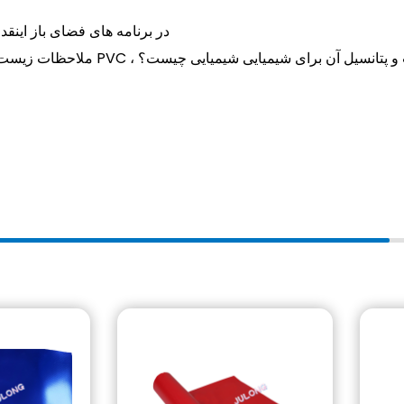
Prev：چرا مش پلی استر با پوشش PVC در برنامه های 
 استر روکش شده با PVC ، از جمله قابلیت بازیافت و پتانسیل آن برای شیمیایی شیمیایی چیست؟