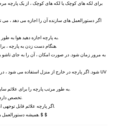
برای لکه های کوچک یا لکه های کوچک ، از یک پارچه مرطو
اگر دستورالعمل های سازنده آن را اجازه می دهد ، می ت
به پارچه اجازه دهید هوا به طور طبیعی خشک شود ، به دور از نور مستقیم خورشید یا منابع گرما که می تواند باعث تخریب یا از دست دادن انعطاف پذیری آن شود.
هنگام دست زدن به پارچه ، برای جلوگیری از چسباندن یا پارگی ، به خصوص هنگامی که مرطوب است ، ملایم باشید ، زیرا می تواند در معرض آسیب بیشتر باشد.
به طور مرتب پارچه را برای علائم سایش ، مانند نازک شدن ، ترک خوردگی یا تغییر رنگ بازرسی کنید و به هر مشکلی سریع برای جلوگیری از آسیب بیشتر رسیدگی کنید.
برای پارچه های به شدت آلوده یا آلوده ، خدمات تمیز کردن حرفه ای را که در درمان مواد پوشش داده شده PVC تخصص دارد ، در نظر بگیرید.
اگر پارچه علائم قابل توجهی از سایش یا آسیب را نشان دهد ، ممکن است زمان آن باشد که آن را جایگزین کنید تا از عملکرد و ایمنی مداوم اطمینان حاصل شود.
همیشه دستورالعمل های مراقبت از سازنده را دنبال کنید ، زیرا این موارد راهنمایی خاصی را متناسب با پارچه خاصی که استفاده می کنید ارائه می دهد. $ $