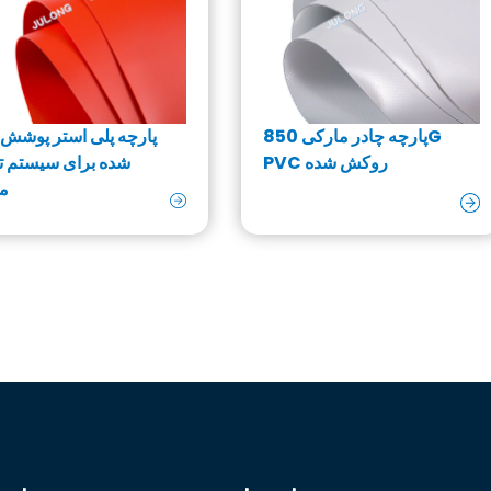
پارچه چادر مارکی 850G
پارچه پلی استر پوشش 
PVC روکش شده
شده برای سیستم ته
م